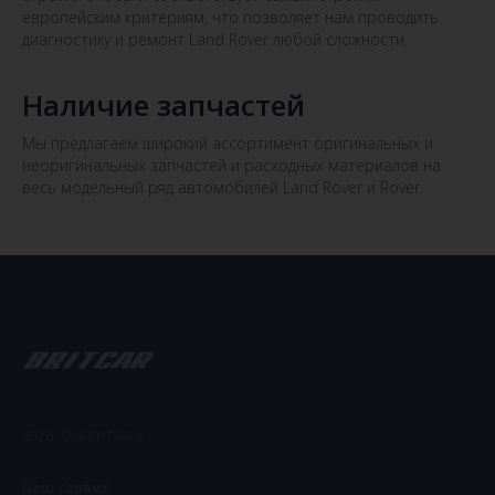
европейским критериям, что позволяет нам проводить
диагностику и ремонт Land Rover любой сложности.
Наличие запчастей
Мы предлагаем широкий ассортимент оригинальных и
неоригинальных запчастей и расходных материалов на
весь модельный ряд автомобилей Land Rover и Rover.
2026, © «БРИТКАР»
Наш сервис