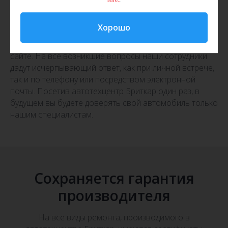
в качестве услуг, предоставленных автотехцентром.
Для наших постоянных клиентов доступны скидки и
Хорошо
приятные бонусы. Также проводятся различные
акции, ознакомиться с которыми можно на нашем
сайте. На все возникшие вопросы наши сотрудники
дадут исчерпывающий ответ, как при личной встрече,
так и по телефону или посредством электронной
почты. Посетив автотехцентр Бриткар один раз, в
будущем вы будете доверять свой автомобиль только
нашим специалистам.
Сохраняется гарантия
производителя
На все виды ремонта, производимого в