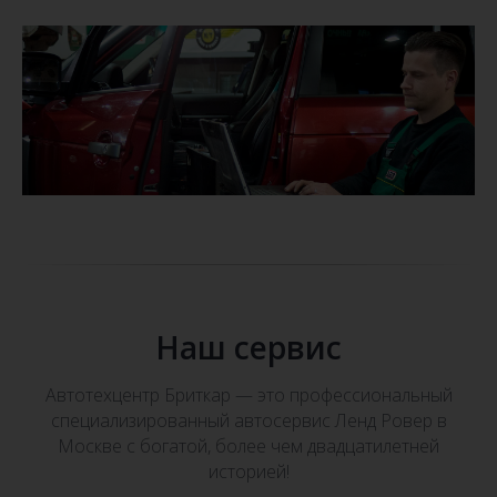
Наш сервис
Автотехцентр Бриткар — это профессиональный
специализированный автосервис Ленд Ровер в
Москве с богатой, более чем двадцатилетней
историей!